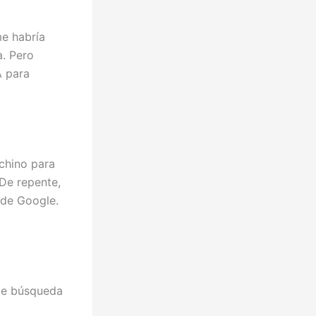
me habría
a. Pero
A para
 chino para
 De repente,
 de Google.
de búsqueda