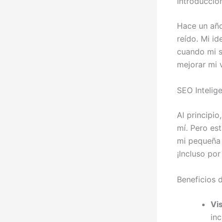
Introducció
Hace un año,
reído. Mi i
cuando mi s
mejorar mi v
SEO Intelig
Al principi
mí. Pero es
mi pequeña 
¡Incluso po
Beneficios d
Vi
inc