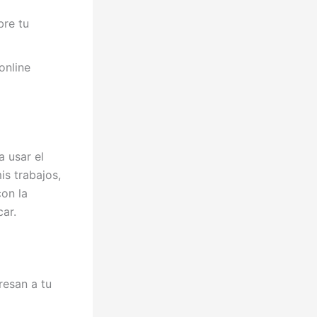
bre tu
online
a usar el
is trabajos,
on la
ar.
resan a tu