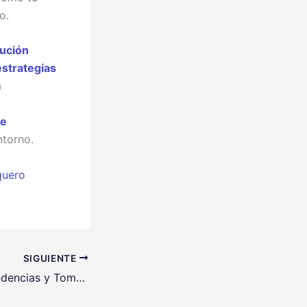
o.
lución
estrategias
a
n
de
ntorno.
quero
SIGUIENTE
Predicción de Tendencias y Toma de Decisiones en Peluquería con IA