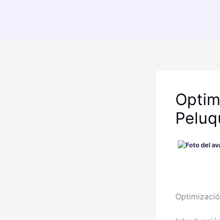
Ir
al
contenido
Optim
Peluq
Optimizació