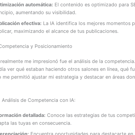
timización automática:
El contenido es optimizado para S
ncipio, aumentando su visibilidad.
licación efectiva:
La IA identifica los mejores momentos 
blicar, maximizando el alcance de tus publicaciones.
 Competencia y Posicionamiento
 realmente me impresionó fue el análisis de la competencia
día ver qué estaban haciendo otros salones en línea, qué f
o me permitió ajustar mi estrategia y destacar en áreas do
l Análisis de Competencia con IA:
formación detallada:
Conoce las estrategias de tus compet
apta las tuyas en consecuencia.
ferenciación:
Encuentra oportunidades para destacarte en 