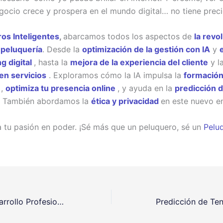
ocio crece y prospera en el mundo digital… no tiene preci
os Inteligentes
,
abarcamos todos los aspectos de
la revo
a peluquería
. Desde la
optimización de la gestión con IA
y
g digital
, hasta la
mejora de la experiencia del cliente
y l
en servicios
. Exploramos cómo la IA impulsa la
formació
l
,
optimiza tu presencia online
, y ayuda en la
predicción 
. También abordamos la
ética y privacidad
en este nuevo e
 tu pasión en poder. ¡Sé más que un peluquero, sé un
Pelu
«
Formación y Desarrollo Profesional en Peluquería con IA