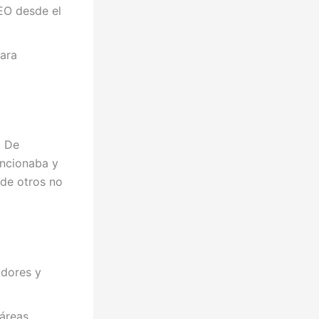
EO desde el
para
. De
uncionaba y
nde otros no
idores y
áreas