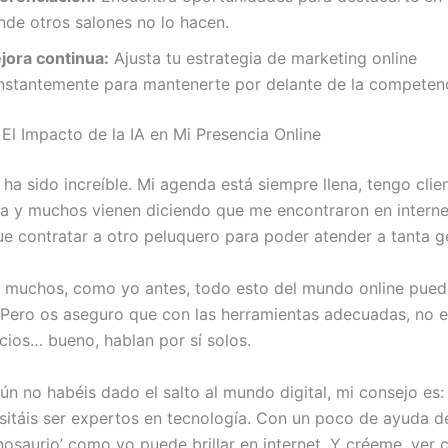
nde otros salones no lo hacen.
jora continua:
Ajusta tu estrategia de marketing online
nstantemente para mantenerte por delante de la competenc
 El Impacto de la IA en Mi Presencia Online
 ha sido increíble. Mi agenda está siempre llena, tengo cli
 y muchos vienen diciendo que me encontraron en internet
ue contratar a otro peluquero para poder atender a tanta g
 muchos, como yo antes, todo esto del mundo online pued
Pero os aseguro que con las herramientas adecuadas, no es 
icios… bueno, hablan por sí solos.
aún no habéis dado el salto al mundo digital, mi consejo es:
sitáis ser expertos en tecnología. Con un poco de ayuda de
inosaurio’ como yo puede brillar en internet. Y créeme, ver