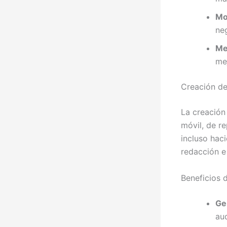
Mo
ne
Me
mej
Creación de
La creación
móvil, de r
incluso hac
redacción e
Beneficios 
Ge
aud