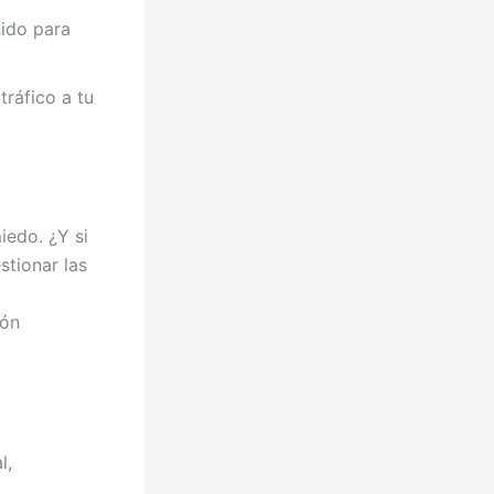
ido para
ráfico a tu
iedo. ¿Y si
stionar las
ión
l,