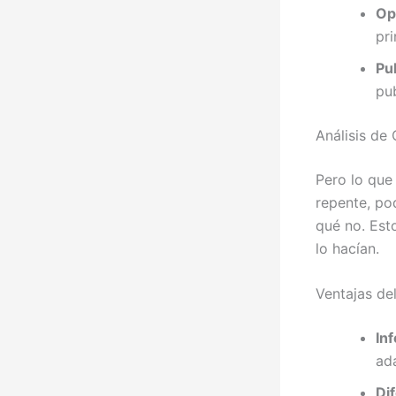
Op
pri
Pub
pu
Análisis de
Pero lo que
repente, po
qué no. Est
lo hacían.
Ventajas de
In
ad
Di