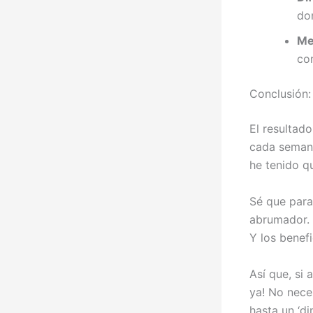
do
Me
co
Conclusión:
El resultado
cada semana
he tenido q
Sé que para
abrumador. 
Y los benef
Así que, si 
ya! No nece
hasta un ‘d