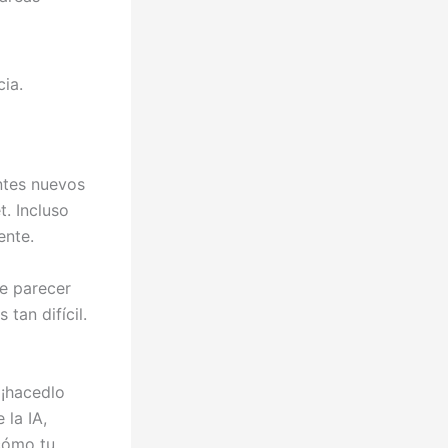
ia.
entes nuevos
. Incluso
ente.
e parecer
tan difícil.
 ¡hacedlo
 la IA,
 cómo tu