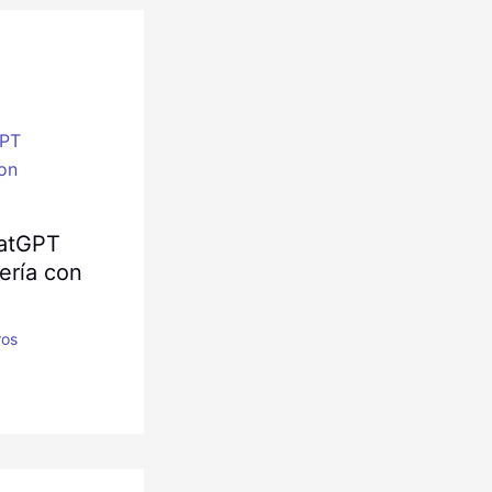
atGPT
ería con
ros