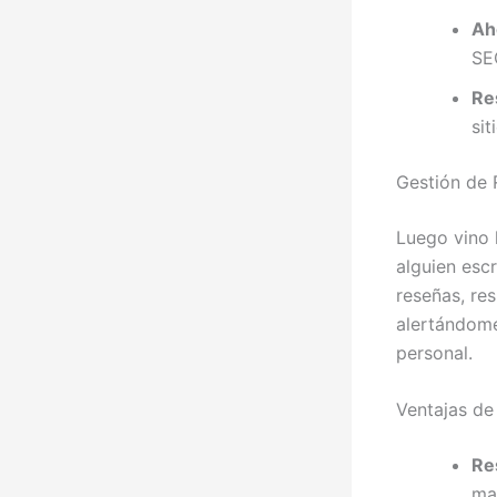
Ah
SE
Re
sit
Gestión de 
Luego vino 
alguien esc
reseñas, re
alertándome
personal.
Ventajas de
Re
ma