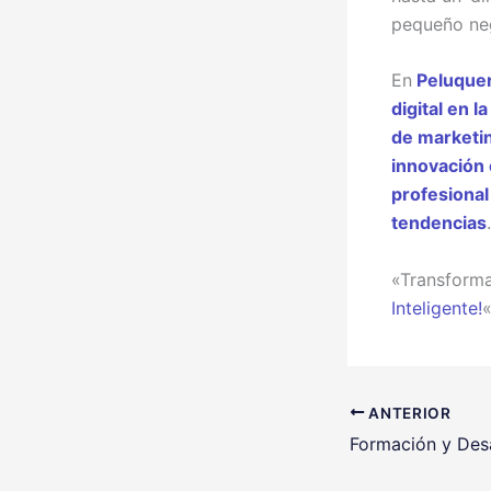
pequeño neg
En
Peluquer
digital en l
de marketin
innovación 
profesiona
tendencias
«Transforma
Inteligente!
ANTERIOR